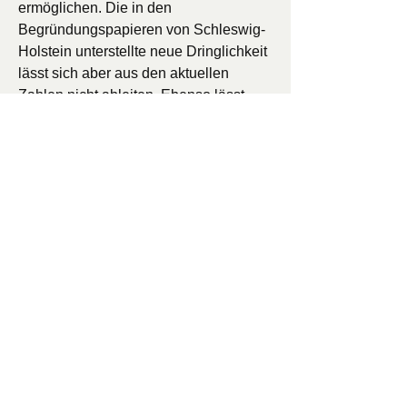
ermöglichen. Die in den
Begründungspapieren von Schleswig-
Holstein unterstellte neue Dringlichkeit
lässt sich aber aus den aktuellen
Zahlen nicht ableiten. Ebenso lässt
sich nicht ableiten oder belegen, dass
Übergewicht im Kinder- und
Jugendalter unabdingbar zu
Übergewicht im Erwachsenenalter und
damit einhergehenden Herz-
Kreislauferkrankungen führt.
Datenlücken bleiben bestehen
Ein bundesweiter Anstieg der
Übergewichtszahlen ist
wissenschaftlich nicht belegt. Vielmehr
fehlen derzeit verlässliche Daten zu
Lebensmittelverzehr,